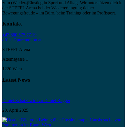
zum (Wieder-)Einstieg in Sport und Alltag. Wir unterstützen dich in
der STEFFL Arena bei der Wiedererlangung deiner
Bewegungsfreude – im Büro, beim Training oder im Profisport.
Kontakt
+43 660 575 77 19
office@puremotion.at
STEFFL Arena
Attemsgasse 1
1220 Wien
Latest News
Daniel Schatzl wird zu Daniel Ragger
20. April 2025